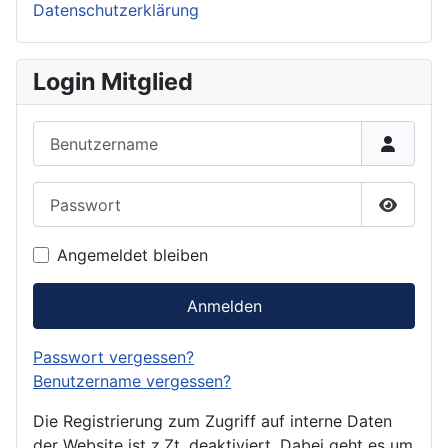
Datenschutzerklärung
Login Mitglied
Benutzername
Passwort
Passwor
Angemeldet bleiben
Anmelden
Passwort vergessen?
Benutzername vergessen?
Die Registrierung zum Zugriff auf interne Daten
der Website ist z.Zt. deaktiviert. Dabei geht es um