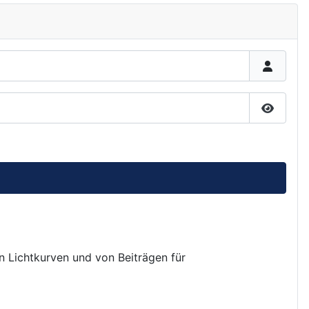
Passwor
on Lichtkurven und von Beiträgen für